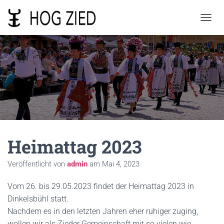
N
A
V
I
G
A
T
I
O
N
U
M
Heimattag 2023
S
C
H
Veröffentlicht von
admin
am
Mai 4, 2023
A
L
Vom 26. bis 29.05.2023 findet der Heimattag 2023 in
T
E
Dinkelsbühl statt.
N
Nachdem es in den letzten Jahren eher ruhiger zuging,
wollen wir als Zieder Gemeinschaft mit so vielen wie