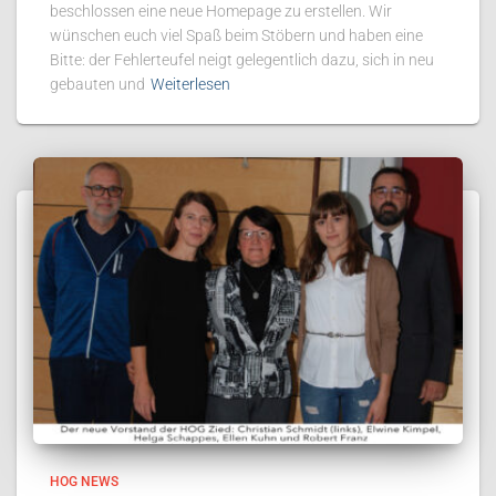
beschlossen eine neue Homepage zu erstellen. Wir
wünschen euch viel Spaß beim Stöbern und haben eine
Bitte: der Fehlerteufel neigt gelegentlich dazu, sich in neu
gebauten und
Weiterlesen
HOG NEWS