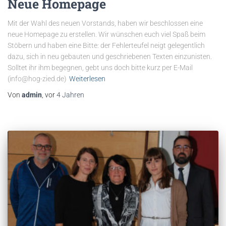
Neue Homepage
Mit der Wahl des neuen Vorstands, haben wir beschlossen eine
neue Homepage zu erstellen. Wir wünschen euch viel Spaß beim
Stöbern und haben eine Bitte: der Fehlerteufel neigt gelegentlich
dazu, sich in neu gebauten und geschriebenen Texten einzunisten.
Solltet ihr ihm begegnen, gebt uns doch bitte kurz per E-Mail
(info@hog-zied.de)
Weiterlesen
Von
admin
, vor
4 Jahren