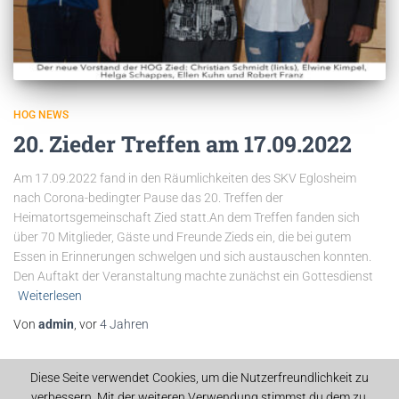
HOG NEWS
20. Zieder Treffen am 17.09.2022
Am 17.09.2022 fand in den Räumlichkeiten des SKV Eglosheim
nach Corona-bedingter Pause das 20. Treffen der
Heimatortsgemeinschaft Zied statt.An dem Treffen fanden sich
über 70 Mitglieder, Gäste und Freunde Zieds ein, die bei gutem
Essen in Erinnerungen schwelgen und sich austauschen konnten.
Den Auftakt der Veranstaltung machte zunächst ein Gottesdienst
Weiterlesen
Von
admin
, vor
4 Jahren
Diese Seite verwendet Cookies, um die Nutzerfreundlichkeit zu
verbessern. Mit der weiteren Verwendung stimmst du dem zu.