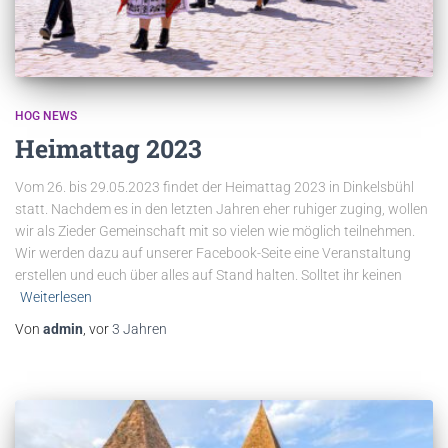
HOG NEWS
Heimattag 2023
Vom 26. bis 29.05.2023 findet der Heimattag 2023 in Dinkelsbühl
statt. Nachdem es in den letzten Jahren eher ruhiger zuging, wollen
wir als Zieder Gemeinschaft mit so vielen wie möglich teilnehmen.
Wir werden dazu auf unserer Facebook-Seite eine Veranstaltung
erstellen und euch über alles auf Stand halten. Solltet ihr keinen
Weiterlesen
Von
admin
, vor
3 Jahren